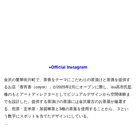
+Official Instagram
金沢の繁華街片町で、茶香をテーマにこだわりの茶漬けと茶酒を提供す
るお店「香宵香（coyoi）」が2025年2月にオープンに際し、isu高市氏監
修のもとアートディレクターとしてビジュアルデザインから空間体験ま
でを設計した。提供する茶漬けの茶湯には金沢最古のお茶屋が厳選す
る、煎茶・玄米茶・加賀棒茶と3種の茶葉を使用することから、３とい
う数字にスポットを当てたデザインにしている。

店舗名の香宵香（coyoi）は、コンセプトである「今宵の金沢をそそぎ愉