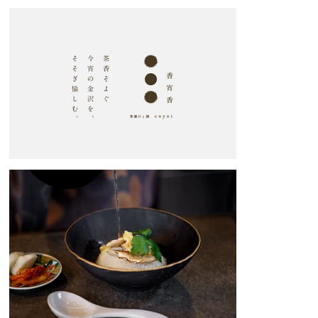
しむ」を、「香」と「宵」を掛け合わした当て読みとしてを漢字3文字
で表現。またアイコンには、3点リーダー（…）が表現する余韻感/余白
感を”茶香のゆらぎ”と重ね、3点リーダーの形をもとに、香りを象形的
に表す”茶葉”のシルエットと宵を表す”新月”で構成。

これらのビジュアルを空間体験としてアイコニックに表現するために
「宵」と描かれた大型の提灯電球を吊るし、20時の開店と同時に道ゆく
人々へのメッセージとしている。さらに、店名とアイコンだけで、お酒
を連想させながらも茶香が漂ってくるような印象をお客様にご提供した
いと考えた。

店舗正面には金沢のフローリスト山本氏（hibou）に枝葉を用いて“茶
香”を可視化したもので、空間としてもその印象を表現している。また
外壁に走る大きな2本の既存クラックに対して、金継ぎを施すことで金
沢に脈々と根付く美意識とし、クラックが持つネガティブな印象をポジ
ティブなものに変換する目的としてアイコニックに空間表現をしてい
る。

香りという言葉には、”におい”という意味以上に、“柔らかさや繊細
さ”、“季節感や自然の動き”、“無形の広がり”
