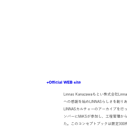
+Official WEB site
Linnas Kanazawaもとい株式会社Li
への感謝を始めLINNASらしさを創
LINNASカルチャーのアーカイブを行
ンバーにMiKSが参加し、工程管理か
た。このコンセプトブックは限定300