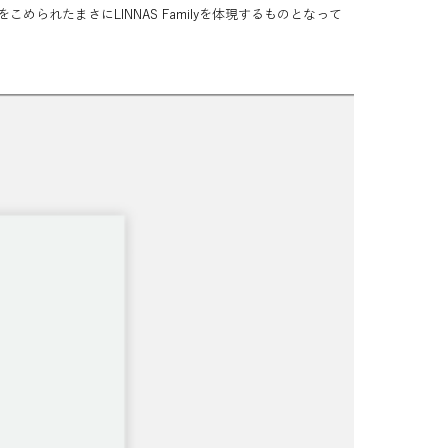
められたまさにLINNAS Familyを体現するものとなって
さを感じることができ、これから仲間になるメンバーにとっても
創り上げてきたLINNASメンバー自身も顧みる機会となっ
を発信していくLINNASの未来に向け、ひとつのマイルスト