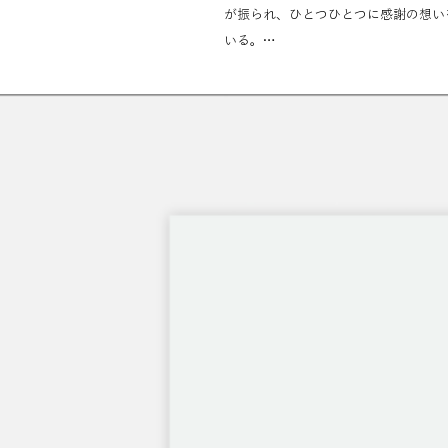
が振られ、ひとつひとつに感謝の想いをこ
いる。

この1冊を読むことでLINNASらし
ひとつの指標となるが、3周年まで共に
た。今後ますます個性豊かなカルチャー
ーンとなるプロジェクトであった。