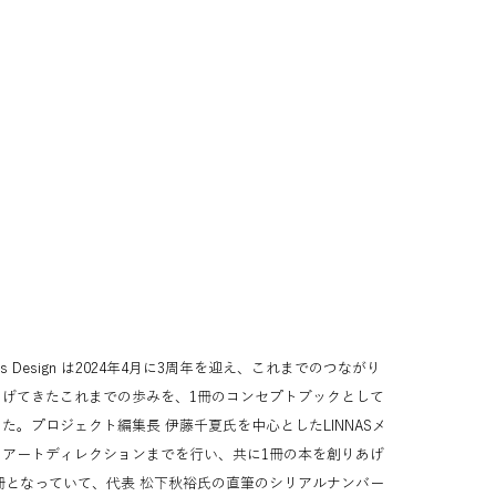
nnas Design は2024年4月に3周年を迎え、これまでのつながり
りあげてきたこれまでの歩みを、1冊のコンセプトブックとして
った。プロジェクト編集長 伊藤千夏氏を中心としたLINNASメ
らアートディレクションまでを行い、共に1冊の本を創りあげ
冊となっていて、代表 松下秋裕氏の直筆のシリアルナンバー