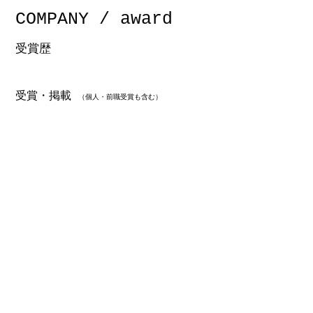
COMPANY / award
​受賞歴
受賞・掲載
（個人・前職受賞も含む）
2017 金沢市観光課公式観光ポスター（東京駅・金沢
駅に設置）
2019 イタリア政府観光局写真コンテンスト「最優秀
賞」
2019 いしかわインテリアデザイン 「理事長賞」
2019 石川広告景観賞「金沢市長賞」
2019 石川県デザイン展 「商工会議所会頭賞」
2020 商店建築12月号「安芸津歳實珈琲」
2020 TURNS44「佛子園」
2020 いしかわインテリアデザイン 「小松喨一記念
賞」
2022 Zouss1-3月号「カレーコラム Spicy's Life」寄稿
2022 いしかわインテリアデザイン 大賞「石川県知事