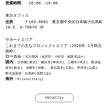
営業時間
10:00 ~18:00
東京オフィス
住所
〒103-0001 東京都中央区日本橋小伝馬町
16-5 S-TOKYO 3F
​サポートエリア
これまでの主なプロジェクトエリア（2026年 2月時点
抜粋）
ローカル
：
石川県内（金沢市・小松市・能美市ほか）
国内
：
日本橋(東京)、横浜市(神奈川)、三郷市(埼玉)、那須塩
原市(栃木)、沖縄市(沖縄）、東広島市(広島)、甲州市(山梨)、
野沢温泉村・白馬村(長野)ほか
海外
：
Milano(Italy)
PROJECTS