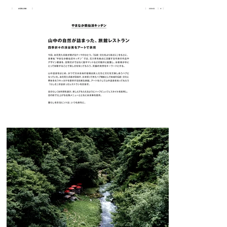
ラン形式を取り入れた。また、本来旅館が持っていた文化のハブ機能を
表現するための場を創出することを目指した。山中温泉の自然美を象徴
する鶴仙渓の空気感を取り入れ、「春夏」と「秋冬」の2つのエリアに
ゾーニングした空間に仕上げた。九谷陶芸家の丸谷牧子氏
（MUMCA）、染色家の坂野有美氏、染飾家の皆川百合氏の3名がそれぞ
れの表現で鶴仙渓を描いてもらい、アートで表現するものが滞在中身近
に感じてもらえる仕掛けを試みた。

丸谷牧子氏（MUMCA）は、ビュッフェカウンターを照らすペンダント
ライトを制作。丸谷氏は風景の境界線を抽出し形取る作品づくりが特徴
で、鶴仙渓に咲く藤の花や遠くに見える稜線をイメージした、お花見久
兵衛らしいポップな作品を作り上げている。

坂野有美氏は、鶴仙渓の木々の隙間から望む枝葉や街をとりまく湯気街
道の風景を、墨による描画で表現したパネルを制作。坂野氏らしい大胆
な筆致が魅力となっている。

皆川百合氏は、「春夏」「秋冬」の2ゾーンを横断するペンダント照明
を制作。皆川氏の大胆かつ繊細な色使いで、渓谷から見上げる草木や空