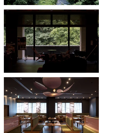
を有機的に表現し、空間全体をまとめ上げた。また、エントランスには
旅館で働くスタッフの染め体験で作られた20枚以上の布を用いたファブ
リックカーテンを制作。スタッフそれぞれが山中温泉の色を抽出しなが
ら思い思いの色を差した。染め・洗いの工程には山中温泉の温泉水や鶴
仙渓の川水を使用し、地域の特色を活かした作品に仕上げたメイドイン
山中温泉となっている。

コロナ禍でのイメージ刷新を図るなか、お花見久兵衛は“時代に合わせ
た旅館の楽しみ方”をキーワードにアップグレードを行っている。今回
のレストラン改修プロジェクトでは、お花見久兵衛の持つコンセプトを
大切にしつつ、アート体験を通じて訪れる人々に美しさと親近感を感じ
てもらえるようなアップデートを実現することができたものであった。